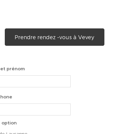
Prendre rendez -vous à Vevey
 et prénom
phone
e option
de Lausanne