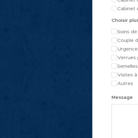
Cabinet
Choisir plu
Soins de
Couple d
Urgence 
Verrues 
Semelles
Visites à
Autres
Message