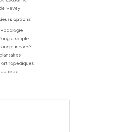
 de Vevey
sieurs options
 Podologie
'ongle simple
ongle incarné
plantaires
 orthopédiques
 domicile