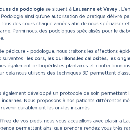
niques de podologie
Lausanne et Vevey
se situent à
. L'
Podologie ainsi qu'une autorisation de pratique délivré pa
tous des cours chaque années afin de nous spécialiser et 
arge. Parmi nous, des podologues spécialisés pour le diabè
e.
 de pédicure - podologue, nous traitons les affections ép
es cors, les durillons,les callosités, les ong
 suivantes : l
s également orthopédistes plantaires et confectionnons
ur cela nous utilisons des techniques 3D permettant d'ass
 également développé un protocole de soin permettant la
 incarnés
. Nous proposons à nos patients différentes mé
prévenir durablement les ongles incarnés.
ffrez de vos pieds, nous vous accueillons avec plaisir a 
rgence permettant ainsi que prendre rendez vous très rap