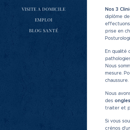
Nos 3 Cli
VISITE A DOMICILE
diplôme de 
EMPLOI
effectuons 
BLOG SANTÉ
prise en ch
Posturologi
En qualité
pathologies
Nous somme
mesure. Po
chaussure.
Nous avons
ongles
des
traiter et 
Si vous sou
crénos d'u