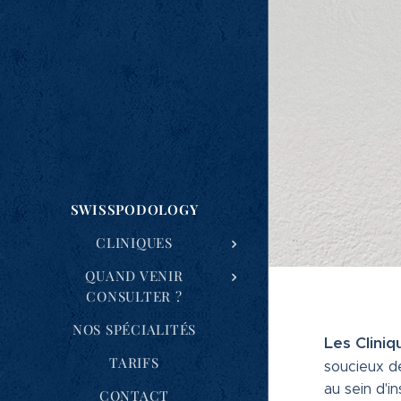
SWISSPODOLOGY
CLINIQUES
QUAND VENIR
CONSULTER ?
NOS SPÉCIALITÉS
Les Clini
TARIFS
soucieux de
au sein d'i
CONTACT